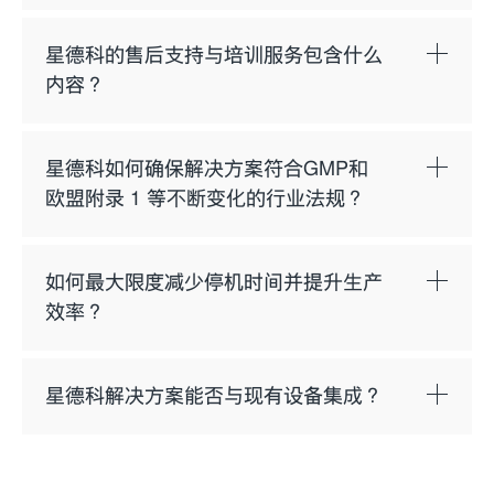
我们的解决方案适配注射器、西林瓶、卡式瓶
等多种容器，支持从大批量到小批量的灵活生
星德科的售后支持与培训服务包含什么
产。模块化设计实现快速换型，确保高效应对
内容？
多变需求，兼顾质量与灵活性。
星德科提供全面的售后支持与培训，确保设备
安装后平稳运行。专业服务团队提供维护、故
星德科如何确保解决方案符合GMP和
障排除与升级服务，助您减少停机时间并延长
欧盟附录 1 等不断变化的行业法规？
设备寿命。此外，根据您的团队需求定制操作
培训，确保熟练掌握设备操作。
星德科即用型解决方案严格遵循GMP与欧盟附
录 1 标准，确保安全无菌生产，保障产品质量
如何最大限度减少停机时间并提升生产
与操作人员安全。系统内置合规功能，包括清
效率？
洁表面、自动化监控与精准控制。这种合规设
计可助您应对新法规，降低风险，提升运营可
星德科即用型灌装解决方案配备多项功能以减
信度。
少停机时间，包括快速转换、模块化组件和直
星德科解决方案能否与现有设备集成？
观界面，这些功能可缩短调整与维护时间。星
德科系统设计高度可靠，确保高峰需求期间的
可以。星德科即用型系统设计注重集成灵活
连续运行。此外，预测性维护服务通过实时数
性，可与您现有设施无缝兼容。无论是升级现