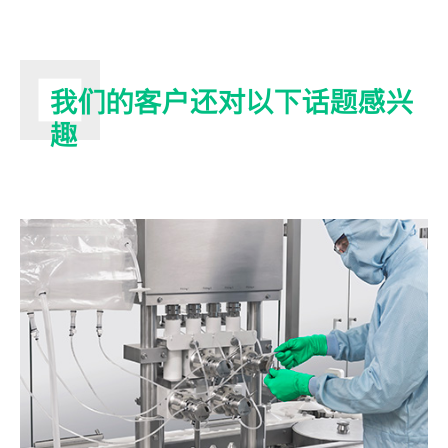
据提前识别潜在问题，避免生产中断，助您保
有生产线还是作为独立设备添加，我们的工程
持生产线顺畅运行并最大化产出。
团队将与您紧密合作，确保符合您的技术要
求。这种集成能力减少了对大规模改造的需
求，助您节省成本并避免重大生产中断。
我们的客户还对以下话题感兴
趣