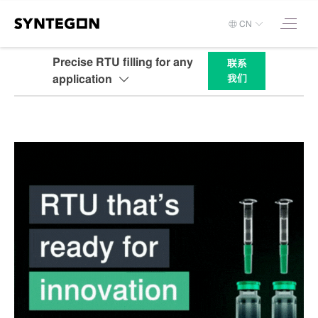
CN
Precise RTU filling for any
联系
application
我们